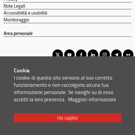
Note Legali
Accessibilità e usabilità
Monitoraggio
Area personale
Cookie
Corso di laurea magistrale in Ingegneria dei Sistemi Elettronici
I cookie di questo sito servono al suo corretto
© Copyright 2012-2026 Università degli Studi di Firenze UNIFI
funzionamento e non raccolgono alcuna tua
P.IVA/Cod.Fis 01279680480
informazione personale. Se navighi su di esso
accetti la loro presenza.
Maggiori informazioni
Via di S. Marta, 3 - 50139 Firenze (FI)
Tel: +39 055 2758999
Email:
scuola(AT)ingegneria.unifi.it
Ho capito
Redazione Web