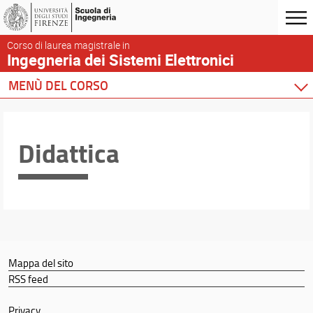
Corso di laurea magistrale in
Ingegneria dei Sistemi Elettronici
MENÙ DEL CORSO
Home
Corso di studio
Didattica
Didattica
Docenti
Orario e calendari
Mappa del sito
RSS feed
Privacy